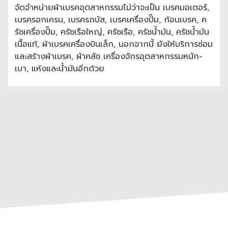
จัดจำหน่ายผ้าเบรคอุตสาหกรรมไม่ว่าจะเป็น เบรคมอเตอร์,
เบรครอกเครน, เบรครถบัส, เบรคเครื่องปั๊ม, ก้อนเบรค, ค
รัชเครื่องปั๊ม, ครัชเรือใหญ่, ครัชเรือ, ครัชน้ำมัน, ครัชน้ำมัน
เนื้อแท้, ผ้าเบรคเครื่องบินเล็ก, นอกจากนี้ ยังให้บริการซ่อม
และสร้างผ้าเบรค, ผ้าคลัช เครื่องจักรอุตสาหกรรมหนัก-
เบา, แห้งและน้ำมันอีกด้วย