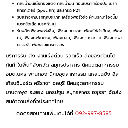
คลัชน้ำมันเนื้อทองแดง คลัชน้ำมัน ก้อนเบรกเครื่องปั๊ม เบรค
แทรคเตอร์ (Spec แท้) และเกรด P21
รับสร้างผ้าเบรกทุกประเภท เครื่องฟอร์จจิ้ง ผ้าเบรกเครื่องปั๊ม
เบรคข้อเสือ เบรคก้ามปู
รับผลิตเฟืองฟอร์จจิ้ง, เฟืองยอยนอก, เฟืองโซ่ลำเลียง, เฟือง
ใน, เฟืองในฟันตรง, เฟืองนอก, เฟืองกรอกแกรก เฟืองทดพา
นาตอลี่, เฟืองรถแทรกเตอร์
บริการรับ-ส่ง งานเร่งด่วน รวดเร็ว ส่งของด่วนได้
ทันที ในพื้นที่จังหวัด สมุทรปราการ นิคมอุตสาหกรรม
อมตะนคร พานทอง นิคมอุตสาหกรรม แหลมฉบัง อีส
เทิร์นซีบอร์ด ศรีราชา ชลบุรี นิคมอุตสาหกรรม
มาบตาพุด ระยอง นครปฐม สมุทรสาคร อยุธยา จัดส่ง
สินค้าตามสั่งทั่วประเทศไทย
ติดต่อสอบถามเพิ่มเติมได้ที่
092-997-8585